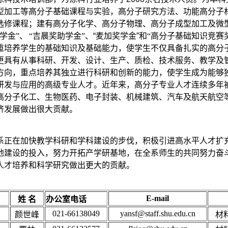
型加工等高分子基础课程与实验，高分子研究方法、功能高分子
选修课程；建有高分子化学、高分子物理、高分子成型加工及微
学金”、
“吉晨奖助学金”、
“
麦加奖学金
”
和“高分子基础知识竞赛
重培养学生的基础知识及基础能力，使学生不仅具备扎实的高分
更具有从事科研、开发、设计、生产、质检、技术服务、教学及
方向，重点培养其独立进行科研和创新的能力，使学生成为能够
研发与应用的高级专业人才。近年来，高分子专业人才连续多年
高分子化工、生物医药、电子封装、机械建筑、汽车及航天航空
济发展做出很大贡献。
系正在加快教学科研和学科建设的步伐，积极引进高水平人才扩
地建设的投入，努力开拓产学研基地，在全系师生的共同努力奋
人才培养和科学研究做出更大的贡献。
E-mail
姓 名
办公室电话
021-66138049
yansf@staff.shu.edu.cn
颜世峰
材