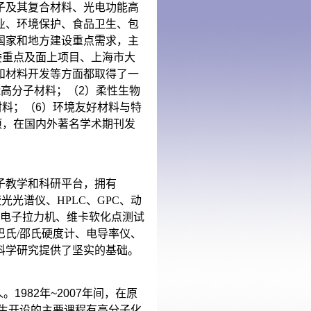
子及其复合材料、光电功能高
业、环境保护、食品卫生、包
国家和地方建设重点需求，主
委重点及面上项目、上海市大
和材料开发等方面都取得了一
能高分子材料；（
2
）柔性生物
材料；（
6
）环境友好材料与特
项，在国内外著名学术期刊发
子教学和科研平台，拥有
荧光光谱仪、
HPLC
、
GPC
、动
电子拉力机、维卡软化点测试
巴氏
/
邵氏硬度计、电导率仪、
科学研究提供了坚实的基础。
人。
1982
年
~2007
年间，在原
生开设的主要课程有高分子化