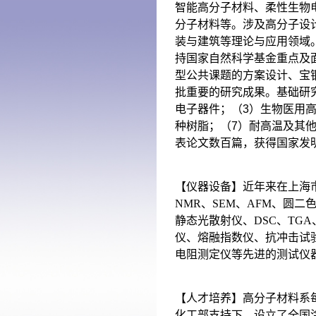
智能高分子材料、柔性生物
分子材料等。涉及高分子设
装与建筑等理论与应用领域
持国家自然科学基金重点及
型公共课题的方案设计、宝
批重要的研究成果。基础研
电子器件；（
3
）生物医用
种树脂；（
7
）耐高温及其
表论文数百篇，获得国家发
【
仪器设备】近年来在上海
NMR
、
SEM
、
AFM
、圆二
静态光散射仪、
DSC
、
TGA
仪、熔融指数仪、抗冲击试
电阻测定仪等先进的测试仪
【人才培养】高分子材料系
化工部支持下，设立了全国