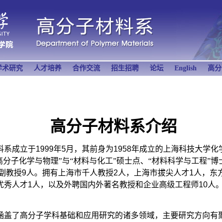
学术研究
人才培养
合作交流
招生招聘
论坛
English
高分
高分子材料系介绍
料系成立于
1999
年
5
月，其前身为
1958
年成立的上海科技大学化
高分子化学与物理”与“材料与化工”硕士点、“材料科学与工程”
副教授
9
人。拥有上海市千人教授
2
人，上海市拔尖人才
1
人，东
优秀人才
1
人，以及外聘国内外著名教授和企业高级工程师
10
人
涵盖了高分子学科基础和应用研究的诸多领域，主要研究方向有