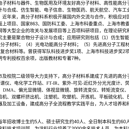
电子材料与器件、生物医用及环境友好高分子材料、高性能高分
计与合成、仿生智能、电子信息、生物医药、航天航空、汽车工
。近年来，高分子材料系积极开展国内外交流与合作，积极应对
面上项目、国家
863
、国防科工委、上海市科委重点、上海市教
钢等大型企业的攻关与发展项目等上百项科研项目，在理论研究
究主要是聚合物分子设计与合成；应用研究则包括（
1
）仿生智
高分子材料；（
4
）光电功能高分子材料；（
5
）先进高分子工程
他复合材料等。曾获得军队科技进步奖
1
项、上海市科技进步奖
2
明专利授权百余项，出版教材和专著
7
种。
市及校院二级领导大力支持下，高分子材料系建成了先进的高分
色谱仪、电化学工作站、
FT-IR
、紫外
-
可见
-
近红外分光光度计、
、
DMA
、偏光显微镜、体视显微镜、旋转流变仪、转矩流变仪、
验机、双螺杆挤出机、注塑机、吹塑机、开炼机、平板硫化机、
器及加工设备，建成高分子全流程教学实践平台，为人才培养和
每年招收博士生约
5
人、硕士研究生约
40
人、全日制本科生约
60
涂料技术培训部，为涂料行业培养了
2000
余名技术人员。为本科