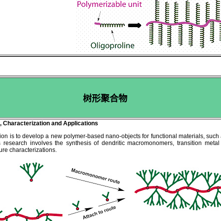
树形聚合物
 Characterization and Applications
ction is to develop a new polymer-based nano-objects for
functional material
s
, such
s research involves the synthesis of dendritic macromonomers,
t
ransition metal 
ure characterizations.