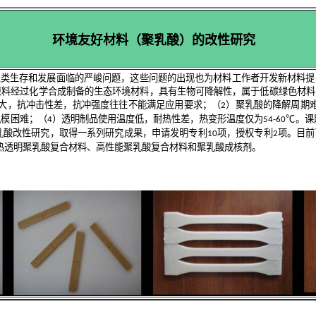
环境友好材料（聚乳酸）的改性研究
人类生存和发展面临的严峻问题
，这些问题的出现也为材料工作者开发新材料提
原料经过化学合成制备的生态环境材料，具有生物可降解性，属于低碳绿色材料
大，抗冲击性差，抗冲强度往往不能满足应用要求；（
）聚乳酸的降解周期
2
脱模困难；（
）透明制品使用温度低，耐热性差，热变形温度仅为
℃。课
4
54-60
乳酸改性研究，取得一系列研究成果，申请发明专利
项，授权专利
项。目前
10
2
热透明聚乳酸复合材料、高性能聚乳酸复合材料和聚乳酸成核剂。