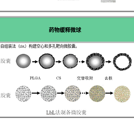
药物缓释微球
层自组装法（
）构建空心和多孔靶向微胶囊。
LbL