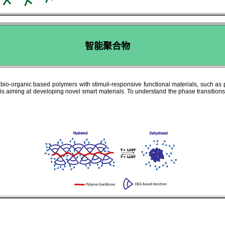
智能聚合物
 bio-organic based polymers with
stimuli-responsive
functional material
s
, such as 
 is aiming at developing novel smart materials. To understand the phase transitions