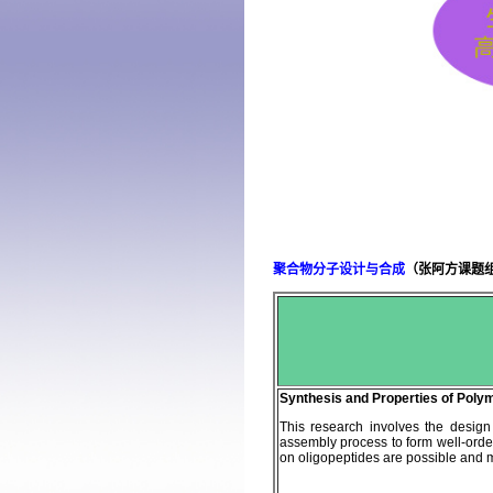
聚合物分子设计与合成
（
张阿方课题
Synthesis and Properties of Poly
This research involves the design 
assembly process to form well-orde
on oligopeptides
are possible and m