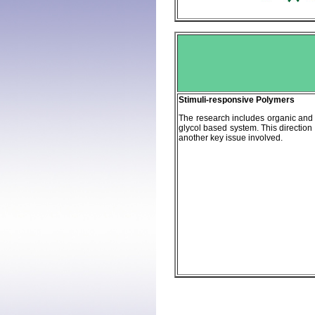
Stimuli-responsive Polymers
The research includes organic and
glycol based system. This direction
another key issue involved.