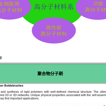
组
）
聚合物分子刷
mer Bottlebrushes
and synthesis of rigid polymers with well-defined chemical structure. The ultima
red 2D or 3D networks. Unique physical properties associated with the self-asse
ay find important applications.