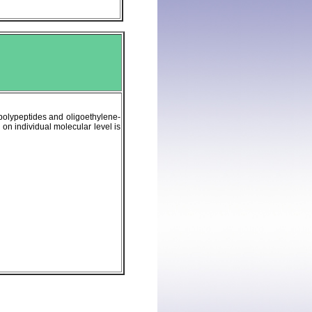
polypeptides and oligoethylene-
 on individual molecular level is