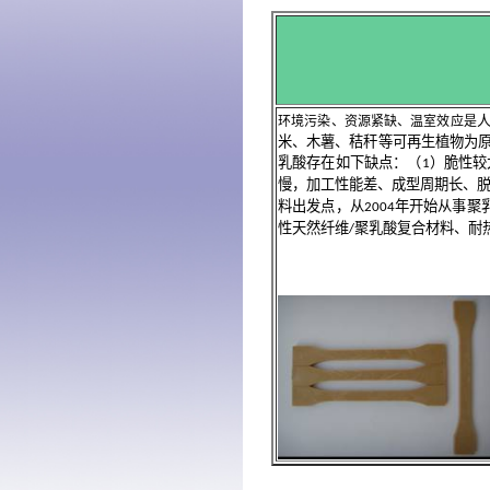
环境污染、资源紧缺、温室效应是
米、木薯、秸秆等可再生植物为
乳酸存在如下缺点：（
）脆性较
1
慢，加工性能差、成型周期长、
料出发点，从
年开始从事聚
2004
性天然纤维
聚乳酸复合材料、耐
/