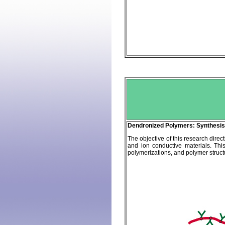
Dendronized Polymers: Synthesis,
The objective of this research dire
and ion conductive
materials. Thi
polymerizations, and polymer struct