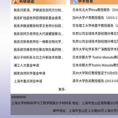
日本东北大学Kira教授报告（2015
我系闫家涛、尹静波及张阿方分别...
加州大学卢青教授报告（2015.11
我系旷桂超老师获得国家基金委青...
华东理工大学林嘉平教授报告（201
我系尹静波教授和李文老师分别获...
杜邦公司全球技术部经理孙难见
我系张阿方老师在大尺度螺旋聚合...
杜邦公司全球技术部经理孙难见
我系苏新艳老师在一维聚合物光学...
清华大学化学系李广涛教授学术
我系颜世峰老师在聚合物负载药物...
日本京都大学 Toshio Masuda
高分子材料系与日之升新技术有限...
日本京都大学Toshio Masuda
浦江人才基金申请
苏州大学陈红教授暂定于5月9日来
国家自然科学基金申请
清华大学危岩教授报告 (2013-03-
上海市重点项目申请
更多..
00080600
上海大学材料科学与工程学院高分子材料系 地址：上海市宝山区南陈路333号材料楼（
邮件地址：上海市宝山区上大路99号上海大学15