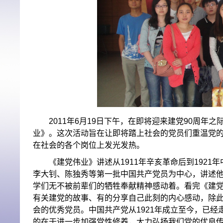
2011年6月19日
下午，在即将迎来建党90周年之
业》。这次活动旨在让即将踏上社会的党员们
重温党
在社会的各个岗位上发光发热。
《建党伟业》讲述从
1911
年辛亥革命后到
1921
年
李大钊、陈独秀等第一批中国共产党员为中心，讲述
学们无不被前辈们的牺牲奉献精神感动着。
看完《建
有关建党的故事、有的分享自己此刻的内心感动，除
会的优秀党员。
中国共产党从1921年成立至今，已
的在于进一步加强党性修养，大力弘扬我们党的优良