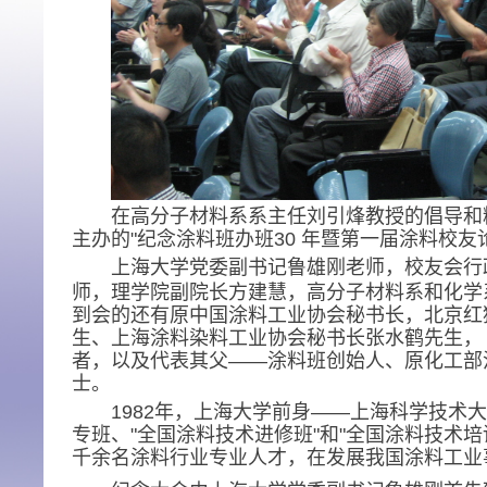
在高分子材料系系主任刘引烽教授的倡导和
主办的"
纪念涂料班办班
30
年暨第一届涂料校友
上海大学党委副书记
鲁雄刚
老师，校友会行
师
，理学院副院长方建慧，高分子材料系和化学
到会的还有
原中国涂料工业协会秘书长，北京红
生、上海涂料染料工业协会秘书长张水鹤先生，
者，以及代表其父——涂料班创始人、原化工部
士。
1982
年，上海大学前身
——
上海科学技术大
专班、
"
全国涂料技术进修班
"
和
"
全国涂料技术培
千余名涂料行业专业人才，在发展我国涂料工业