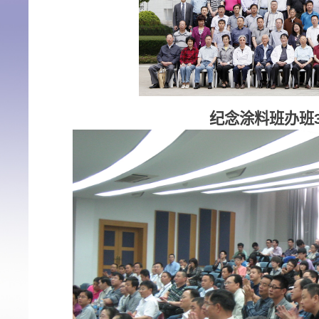
纪念涂料班办班