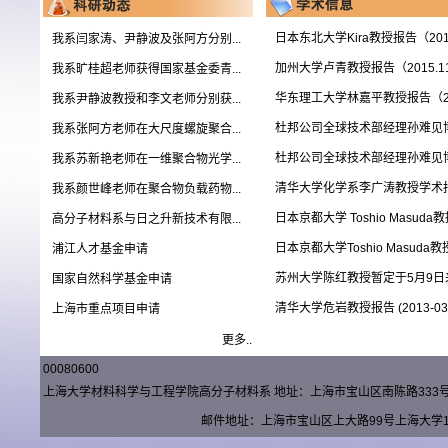
日本东北大学Kira教授报告（2015
我系闫家涛、尹静波及张阿方分别...
加州大学卢青教授报告（2015.11
我系旷桂超老师获得国家基金委青...
华东理工大学林嘉平教授报告（201
我系尹静波教授和李文老师分别获...
杜邦公司全球技术部经理孙难见
我系张阿方老师在大尺度螺旋聚合...
杜邦公司全球技术部经理孙难见
我系苏新艳老师在一维聚合物光学...
清华大学化学系李广涛教授学术
我系颜世峰老师在聚合物负载药物...
日本京都大学 Toshio Masuda
高分子材料系与日之升新技术有限...
日本京都大学Toshio Masuda
浦江人才基金申请
苏州大学陈红教授暂定于5月9日来
国家自然科学基金申请
清华大学危岩教授报告 (2013-03-
上海市重点项目申请
更多..
00080600
上海大学材料科学与工程学院高分子材料系 地址：上海市宝山区南陈路333号材料楼（
邮件地址：上海市宝山区上大路99号上海大学15